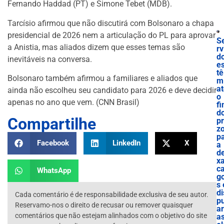
Fernando Haddad (PT) e Simone Tebet (MDB).
Tarcísio afirmou que não discutirá com Bolsonaro a chapa
presidencial de 2026 nem a articulação do PL para aprovar
S
a Anistia, mas aliados dizem que esses temas são
rv
d
inevitáveis na conversa.
e
tê
Bolsonaro também afirmou a familiares e aliados que
m
a
ainda não escolheu seu candidato para 2026 e deve decidir
o
apenas no ano que vem. (CNN Brasil)
f
d
Compartilhe
p
z
p
Facebook
LinkedIn
X
a
de
x
c
WhatsApp
g
s 
di
Cada comentário é de responsabilidade exclusiva de seu autor.
p
Reservamo-nos o direito de recusar ou remover quaisquer
ar
comentários que não estejam alinhados com o objetivo do site
a