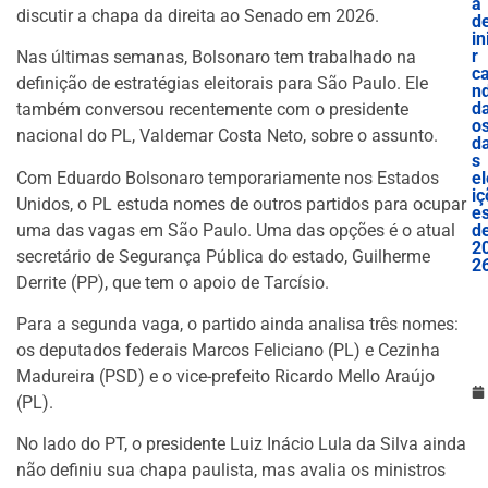
a
discutir a chapa da direita ao Senado em 2026.
d
in
r
Nas últimas semanas, Bolsonaro tem trabalhado na
c
definição de estratégias eleitorais para São Paulo. Ele
nd
d
também conversou recentemente com o presidente
o
nacional do PL, Valdemar Costa Neto, sobre o assunto.
d
s
Com Eduardo Bolsonaro temporariamente nos Estados
el
iç
Unidos, o PL estuda nomes de outros partidos para ocupar
e
uma das vagas em São Paulo. Uma das opções é o atual
d
2
secretário de Segurança Pública do estado, Guilherme
2
Derrite (PP), que tem o apoio de Tarcísio.
Para a segunda vaga, o partido ainda analisa três nomes:
os deputados federais Marcos Feliciano (PL) e Cezinha
Madureira (PSD) e o vice-prefeito Ricardo Mello Araújo
(PL).
No lado do PT, o presidente Luiz Inácio Lula da Silva ainda
não definiu sua chapa paulista, mas avalia os ministros