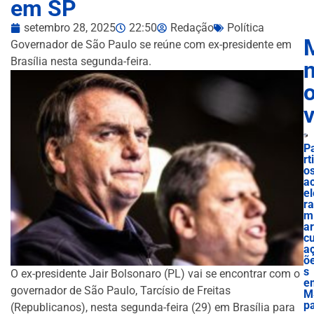
em SP
setembro 28, 2025
22:50
Redação
Política
Governador de São Paulo se reúne com ex-presidente em
Brasília nesta segunda-feira.
n
P
rt
o
a
el
ra
m
ar
cu
a
õ
s
O ex-presidente Jair Bolsonaro (PL) vai se encontrar com o
e
governador de São Paulo, Tarcísio de Freitas
M
p
(Republicanos), nesta segunda-feira (29) em Brasília para