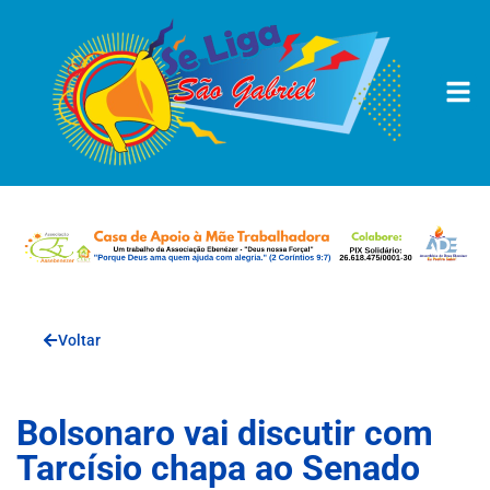
Voltar
Bolsonaro vai discutir com
Tarcísio chapa ao Senado