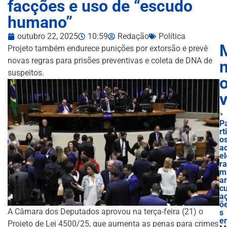
facções e uso de “escudo
humano”
outubro 22, 2025
10:59
Redação
Política
Projeto também endurece punições por extorsão e prevê
novas regras para prisões preventivas e coleta de DNA de
n
suspeitos.
P
rt
o
a
el
ra
m
ar
cu
a
õ
A Câmara dos Deputados aprovou na terça-feira (21) o
s
e
Projeto de Lei 4500/25, que aumenta as penas para crimes