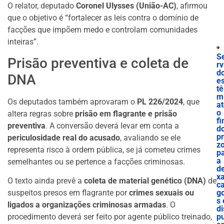
O relator, deputado
Coronel Ulysses (União-AC)
, afirmou
que o objetivo é “fortalecer as leis contra o domínio de
facções que impõem medo e controlam comunidades
inteiras”.
S
Prisão preventiva e coleta de
rv
d
DNA
e
tê
m
Os deputados também aprovaram o
PL 226/2024
, que
a
o
altera regras sobre
prisão em flagrante e prisão
f
preventiva
. A conversão deverá levar em conta a
d
p
periculosidade real do acusado
, avaliando se ele
z
representa risco à ordem pública, se já cometeu crimes
p
a
semelhantes ou se pertence a facções criminosas.
de
x
O texto ainda prevê a
coleta de material genético (DNA)
de
c
g
suspeitos presos em flagrante por
crimes sexuais ou
s 
ligados a organizações criminosas armadas
. O
di
p
procedimento deverá ser feito por agente público treinado,