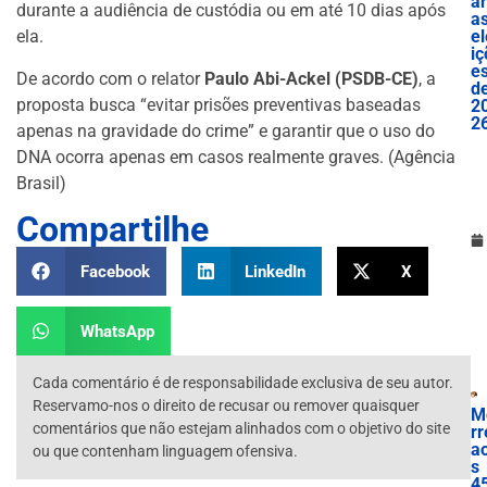
ar
durante a audiência de custódia ou em até 10 dias após
a
el
ela.
iç
e
De acordo com o relator
Paulo Abi-Ackel (PSDB-CE)
, a
d
proposta busca “evitar prisões preventivas baseadas
2
2
apenas na gravidade do crime” e garantir que o uso do
DNA ocorra apenas em casos realmente graves. (Agência
Brasil)
Compartilhe
Facebook
LinkedIn
X
WhatsApp
Cada comentário é de responsabilidade exclusiva de seu autor.
Reservamo-nos o direito de recusar ou remover quaisquer
M
comentários que não estejam alinhados com o objetivo do site
rr
a
ou que contenham linguagem ofensiva.
s
4