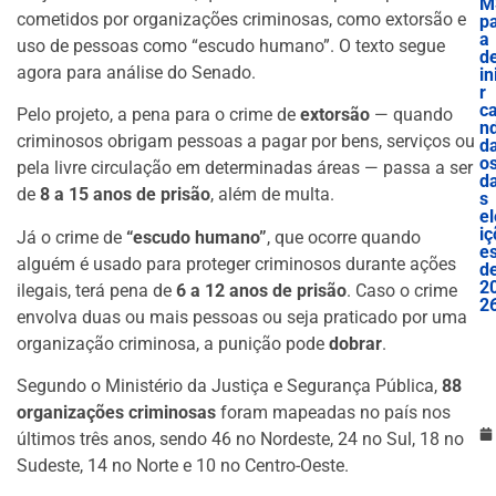
M
cometidos por organizações criminosas, como extorsão e
p
a
uso de pessoas como “escudo humano”. O texto segue
d
agora para análise do Senado.
in
r
c
Pelo projeto, a pena para o crime de
extorsão
— quando
nd
criminosos obrigam pessoas a pagar por bens, serviços ou
d
o
pela livre circulação em determinadas áreas — passa a ser
d
de
8 a 15 anos de prisão
, além de multa.
s
el
iç
Já o crime de
“escudo humano”
, que ocorre quando
e
alguém é usado para proteger criminosos durante ações
d
2
ilegais, terá pena de
6 a 12 anos de prisão
. Caso o crime
2
envolva duas ou mais pessoas ou seja praticado por uma
organização criminosa, a punição pode
dobrar
.
Segundo o Ministério da Justiça e Segurança Pública,
88
organizações criminosas
foram mapeadas no país nos
últimos três anos, sendo 46 no Nordeste, 24 no Sul, 18 no
Sudeste, 14 no Norte e 10 no Centro-Oeste.