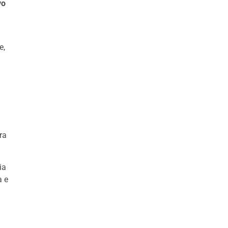
vo
e,
ra
ia
a e