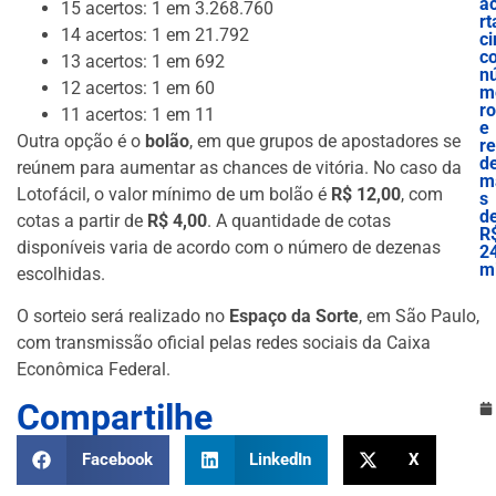
a
15 acertos: 1 em 3.268.760
rt
14 acertos: 1 em 21.792
ci
c
13 acertos: 1 em 692
n
12 acertos: 1 em 60
m
r
11 acertos: 1 em 11
e
Outra opção é o
bolão
, em que grupos de apostadores se
r
d
reúnem para aumentar as chances de vitória. No caso da
m
Lotofácil, o valor mínimo de um bolão é
R$ 12,00
, com
s
d
cotas a partir de
R$ 4,00
. A quantidade de cotas
R
disponíveis varia de acordo com o número de dezenas
2
mi
escolhidas.
O sorteio será realizado no
Espaço da Sorte
, em São Paulo,
com transmissão oficial pelas redes sociais da Caixa
Econômica Federal.
Compartilhe
Facebook
LinkedIn
X