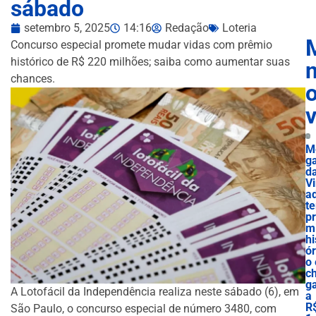
sábado
setembro 5, 2025
14:16
Redação
Loteria
Concurso especial promete mudar vidas com prêmio
histórico de R$ 220 milhões; saiba como aumentar suas
n
chances.
M
g
d
Vi
a
t
p
m
hi
ór
o 
c
g
A Lotofácil da Independência realiza neste sábado (6), em
a
R
São Paulo, o concurso especial de número 3480, com