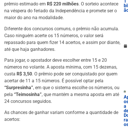
1
prêmio estimado em
R$ 220 milhões
. O sorteio acontece
bi
ã
na véspera do feriado da Independência e promete ser o
maior do ano na modalidade.
Diferente dos concursos comuns, o prêmio não acumula.
Caso ninguém acerte os 15 números, o valor será
repassado para quem fizer 14 acertos, e assim por diante,
até que haja ganhadores.
Para jogar, o apostador deve escolher entre 15 e 20
números no volante. A aposta mínima, com 15 dezenas,
custa
R$ 3,50
. O prêmio pode ser conquistado por quem
acertar de 11 a 15 números. É possível optar pela
“Surpresinha”
, em que o sistema escolhe os números, ou
pela
“Teimosinha”
, que mantém a mesma aposta em até
A
24 concursos seguidos.
os
a
d
As chances de ganhar variam conforme a quantidade de
D
acertos:
r
o