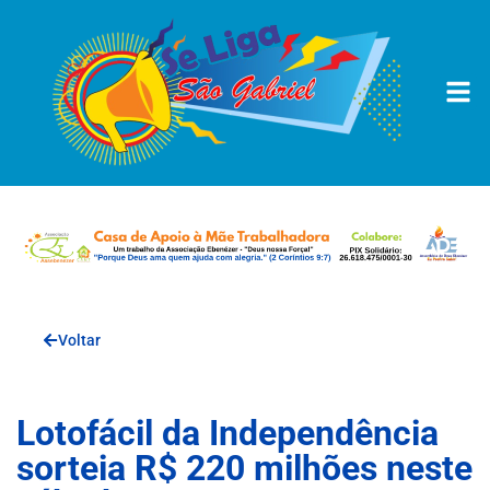
Voltar
Lotofácil da Independência
sorteia R$ 220 milhões neste