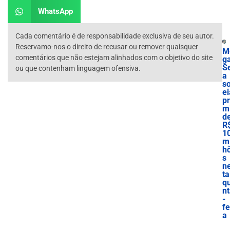
WhatsApp
Cada comentário é de responsabilidade exclusiva de seu autor.
Reservamo-nos o direito de recusar ou remover quaisquer
M
comentários que não estejam alinhados com o objetivo do site
g
S
ou que contenham linguagem ofensiva.
a
so
ei
p
m
d
R
1
mi
h
s
n
ta
qu
n
-
fe
a