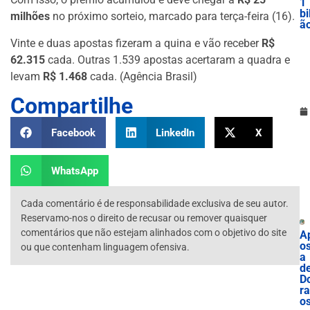
1
bi
milhões
no próximo sorteio, marcado para terça-feira (16).
ã
Vinte e duas apostas fizeram a quina e vão receber
R$
62.315
cada. Outras 1.539 apostas acertaram a quadra e
levam
R$ 1.468
cada. (Agência Brasil)
Compartilhe
Facebook
LinkedIn
X
WhatsApp
Cada comentário é de responsabilidade exclusiva de seu autor.
Reservamo-nos o direito de recusar ou remover quaisquer
comentários que não estejam alinhados com o objetivo do site
A
os
ou que contenham linguagem ofensiva.
a
d
D
r
o