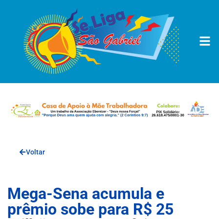
Voltar
Mega-Sena acumula e
prêmio sobe para R$ 25