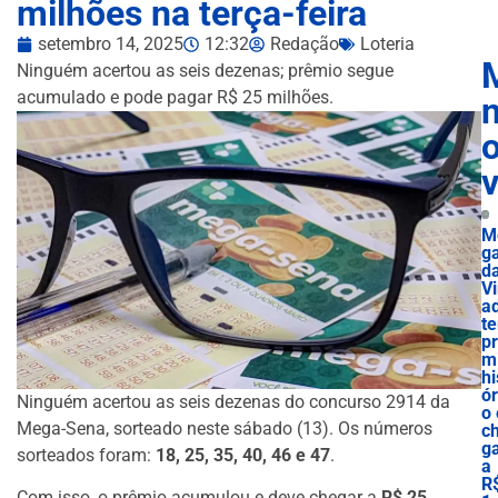
milhões na terça-feira
setembro 14, 2025
12:32
Redação
Loteria
Ninguém acertou as seis dezenas; prêmio segue
acumulado e pode pagar R$ 25 milhões.
n
M
g
d
Vi
a
t
p
m
hi
ór
Ninguém acertou as seis dezenas do concurso 2914 da
o 
Mega-Sena, sorteado neste sábado (13). Os números
c
g
sorteados foram:
18, 25, 35, 40, 46 e 47
.
a
R
Com isso, o prêmio acumulou e deve chegar a
R$ 25