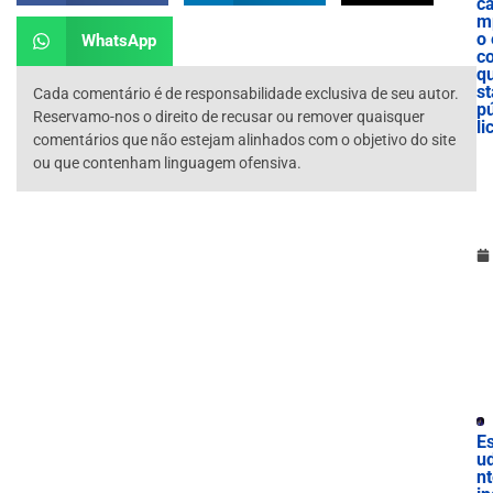
c
m
o 
WhatsApp
c
qu
st
Cada comentário é de responsabilidade exclusiva de seu autor.
p
Reservamo-nos o direito de recusar ou remover quaisquer
li
comentários que não estejam alinhados com o objetivo do site
ou que contenham linguagem ofensiva.
Es
u
n