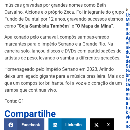
músicas gravadas por grandes nomes como Beth
Carvalho, Alcione e o próprio Zeca. Foi integrante do grupo
U
Fundo de Quintal por 12 anos, gravando sucessos eternos
M
ni
como
“Seja Sambista Também”
e
“O Mapa da Mina”
.
o
d
Apaixonado pelo carnaval, compôs sambas-enredo
A
o
marcantes para o Império Serrano e a Grande Rio. Na
n
carreira solo, lançou discos e DVDs com participações de
d
la
artistas de peso, levando o samba a diferentes gerações.
d
S
Homenageado pelo Império Serrano em 2023, Arlindo
G
br
deixa um legado gigante para a música brasileira. Mais do
l 
que um compositor brilhante, foi a voz e o coração de um
O
te
samba que continua vivo.
m
tu
Fonte: G1
a
f
Compartilhe
k 
vi
a
Facebook
LinkedIn
X
n