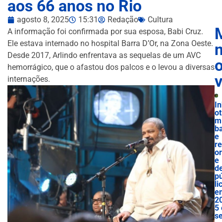
aos 66 anos no Rio
agosto 8, 2025
15:31
Redação
Cultura
A informação foi confirmada por sua esposa, Babi Cruz.
Ele estava internado no hospital Barra D’Or, na Zona Oeste.
n
Desde 2017, Arlindo enfrentava as sequelas de um AVC
hemorrágico, que o afastou dos palcos e o levou a diversas
internações.
I
ot
m
b
e
r
o
e
d
p
li
e
2
5 
s