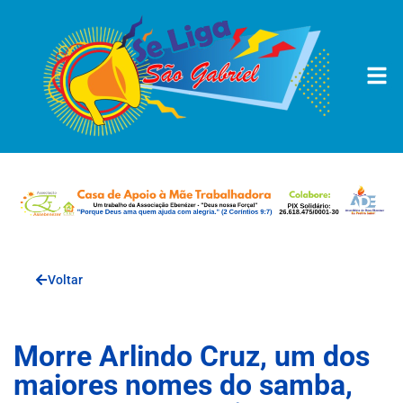
Voltar
Morre Arlindo Cruz, um dos
maiores nomes do samba,