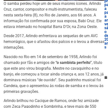
p
O samba perdeu hoje um de seus maiores ícones. Arlindo
p
a
Cruz, cantor, compositor e multi-instrumentista, faleceu
p
nesta sexta-feira (8), no Rio de Janeiro, aos 66 anos. A
a
an
informação foi confirmada por sua esposa, Babi Cruz. Ele
v
estava internado no hospital Barra D’Or, na Zona Oeste.
sá
o
d
Desde 2017, Arlindo enfrentava as sequelas de um AVC
2
hemorrágico, que o afastou dos palcos e o levou a diversas
a
s
internações.
Nascido no Rio em 14 de setembro de 1958, Arlindo foi
chamado por fãs e amigos de
“o sambista perfeito”
, título
que este ano virou biografia. Mestre no cavaquinho e no
banjo, ele começou a tocar ainda criança e, aos 12 anos, já
dominava músicas “de ouvido”. Seu padrinho musical foi
Candeia, que o apresentou às rodas de samba e o levou às
primeiras gravações.
Arlindo brilhou no Cacique de Ramos, onde fez amizade
com Zeca Pagodinho e Sombrinha, e teve mais de 550