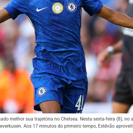
ado melhor sua trajetória no Chelsea. Nesta sexta-feira (8), n
r Leverkusen. Aos 17 minutos do primeiro tempo, Estêvão aprovei