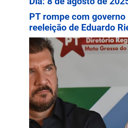
Dia:
8 de agosto de 202
PT rompe com governo 
reeleição de Eduardo Ri