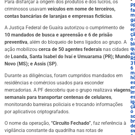
Para disfarçar a origem dos produtos e dos lucros, os
P
criminosos usavam
veículos em nome de terceiros,
f
m
contas bancárias de laranjas e empresas fictícias
.
g
o
A Justiça Federal de Guaíra autorizou o cumprimento de
e
ç
10 mandados de busca e apreensão e 6 de prisão
o 
preventiva
, além do bloqueio de bens ligados ao grupo. A
bl
q
ação mobilizou
cerca de 50 agentes federais
nas cidades
ei
de
Loanda, Santa Isabel do Ivaí e Umuarama (PR); Mundo
R
3
Novo (MS); e Assis (SP)
.
6
mi
Durante as diligências, foram cumpridos mandados em
h
e
residências e comércios usados para esconder
e
mercadorias. A PF descobriu que o grupo realizava
viagens
in
es
semanais para transportar centenas de celulares
,
ig
monitorando barreiras policiais e trocando informações
ç
o
por aplicativos criptografados.
s
b
O nome da operação,
“Circuito Fechado”
, faz referência à
d
vigilância constante da quadrilha nas rotas de
sv