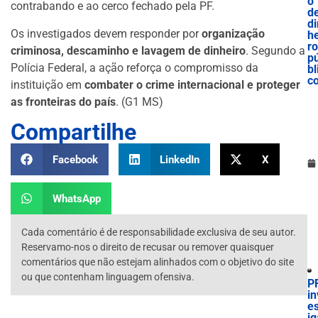
o
contrabando e ao cerco fechado pela PF.
d
di
Os investigados devem responder por
organização
he
ro
criminosa, descaminho e lavagem de dinheiro
. Segundo a
p
Polícia Federal, a ação reforça o compromisso da
bl
c
instituição em
combater o crime internacional e proteger
as fronteiras do país
. (G1 MS)
Compartilhe
Facebook
LinkedIn
X
WhatsApp
Cada comentário é de responsabilidade exclusiva de seu autor.
Reservamo-nos o direito de recusar ou remover quaisquer
comentários que não estejam alinhados com o objetivo do site
ou que contenham linguagem ofensiva.
P
in
es
ig