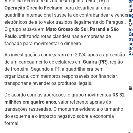
A Polícia Federal realizou nesta quinta-feira (16) a
o
al
Operação Circuito Fechado
, para desarticular uma
c
quadrilha internacional suspeita de contrabandear e vender
e
a 
eletrônicos de alto valor trazidos ilegalmente do Paraguai.
M
O grupo atuava em
Mato Grosso do Sul, Paraná e São
to
G
Paulo
, utilizando rotas clandestinas e empresas de
o
fachada para movimentar o dinheiro.
s
d
S
As investigações começaram em 2024, após a apreensão
de um carregamento de celulares em
Guaíra (PR)
, região
de fronteira. Segundo a PF, a quadrilha era bem
organizada, com membros responsáveis por financiar,
transportar e revender os produtos ilegais.
De acordo com as apurações, o grupo movimentou
R$ 32
milhões em quatro anos
, valor referente apenas às
transações rastreadas. O montante evidencia o tamanho
do esquema e o impacto negativo sobre a economia
formal.