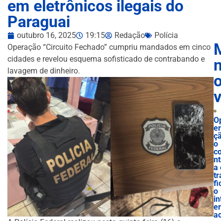
em eletrônicos ilegais do
Paraguai
outubro 16, 2025
19:15
Redação
Polícia
Operação “Circuito Fechado” cumpriu mandados em cinco
cidades e revelou esquema sofisticado de contrabando e
n
lavagem de dinheiro.
O
e
ç
o
c
nt
a 
tr
fi
o
in
e
ac