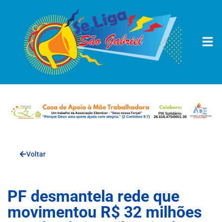
Voltar
PF desmantela rede que
movimentou R$ 32 milhões