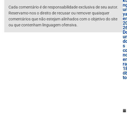
k
n
Cada comentário é de responsabilidade exclusiva de seu autor.
u
Reservamo-nos o direito de recusar ou remover quaisquer
y
e
comentários que não estejam alinhados com o objetivo do site
2
ou que contenham linguagem ofensiva.
26
D
u
d
s
c
n
e
ra
1
ób
to