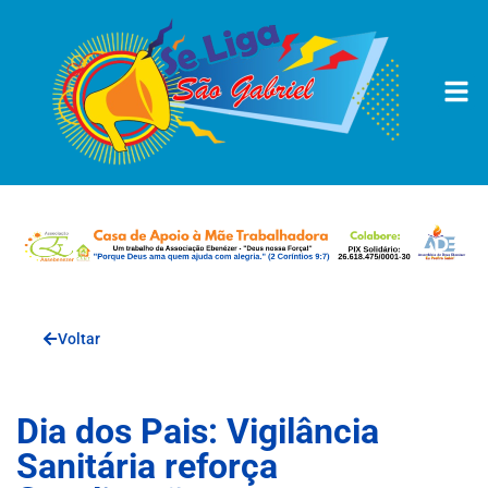
Voltar
Dia dos Pais: Vigilância
Sanitária reforça