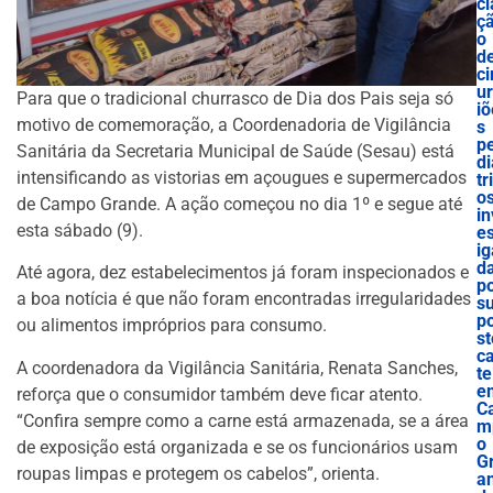
ci
ç
o
d
ci
u
Para que o tradicional churrasco de Dia dos Pais seja só
iõ
motivo de comemoração, a Coordenadoria de Vigilância
s
p
Sanitária da Secretaria Municipal de Saúde (Sesau) está
di
intensificando as vistorias em açougues e supermercados
tr
o
de Campo Grande. A ação começou no dia 1º e segue até
in
esta sábado (9).
es
ig
d
Até agora, dez estabelecimentos já foram inspecionados e
p
a boa notícia é que não foram encontradas irregularidades
s
p
ou alimentos impróprios para consumo.
st
c
A coordenadora da Vigilância Sanitária, Renata Sanches,
te
e
reforça que o consumidor também deve ficar atento.
C
“Confira sempre como a carne está armazenada, se a área
m
o
de exposição está organizada e se os funcionários usam
G
roupas limpas e protegem os cabelos”, orienta.
a