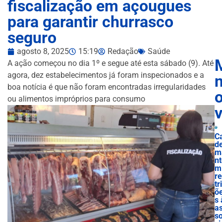
fiscalização em açougues
para garantir churrasco
seguro
agosto 8, 2025
15:19
Redação
Saúde
A ação começou no dia 1º e segue até esta sábado (9). Até
agora, dez estabelecimentos já foram inspecionados e a
n
boa notícia é que não foram encontradas irregularidades
ou alimentos impróprios para consumo
C
d
m
n
m
r
tr
õ
s 
a
s