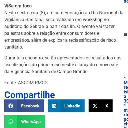
d
ViSa em foco
Nesta sexta-feira (8), em comemoração ao Dia Nacional da
Vigilância Sanitária, será realizado um workshop no
auditório do Sebrae, a partir das 8h. O evento vai trazer
palestras sobre a relação entre consumidores e
empresários, além de explicar a reclassificação de risco
sanitário.
Durante o encontro, serão apresentados os resultados das
fiscalizações do primeiro semestre e lançado o novo site
da Vigilância Sanitária de Campo Grande.
Fonte: ASCOM PMCG
M
r
is
Compartilhe
a
3
ª
Facebook
LinkedIn
X
m
rt
p
WhatsApp
ch