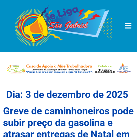
Dia:
3 de dezembro de 2025
Greve de caminhoneiros pode
subir preço da gasolina e
atrasar entregas de Natal em