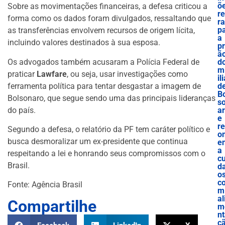
õ
Sobre as movimentações financeiras, a defesa criticou a
r
forma como os dados foram divulgados, ressaltando que
r
p
as transferências envolvem recursos de origem lícita,
a
incluindo valores destinados à sua esposa.
pr
ã
Os advogados também acusaram a Polícia Federal de
d
m
praticar
Lawfare
, ou seja, usar investigações como
il
ferramenta política para tentar desgastar a imagem de
d
B
Bolsonaro, que segue sendo uma das principais lideranças
s
do país.
a
e
r
Segundo a defesa, o relatório da PF tem caráter político e
o
busca desmoralizar um ex-presidente que continua
e
a
respeitando a lei e honrando seus compromissos com o
cu
Brasil.
d
o
c
Fonte: Agência Brasil
m
al
Compartilhe
m
n
ç