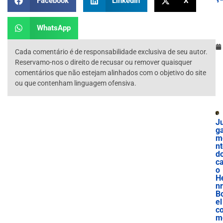
Facebook
LinkedIn
X
WhatsApp
Cada comentário é de responsabilidade exclusiva de seu autor.
Reservamo-nos o direito de recusar ou remover quaisquer
comentários que não estejam alinhados com o objetivo do site
ou que contenham linguagem ofensiva.
Ju
g
m
n
d
c
o
H
n
B
el
c
m