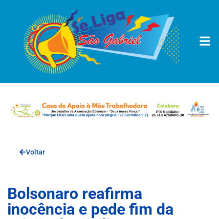
Voltar
Bolsonaro reafirma
inocência e pede fim da