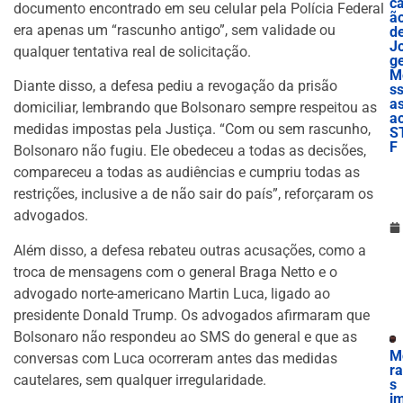
c
documento encontrado em seu celular pela Polícia Federal
ã
era apenas um “rascunho antigo”, sem validade ou
d
J
qualquer tentativa real de solicitação.
g
M
Diante disso, a defesa pediu a revogação da prisão
ss
a
domiciliar, lembrando que Bolsonaro sempre respeitou as
a
medidas impostas pela Justiça. “Com ou sem rascunho,
S
F
Bolsonaro não fugiu. Ele obedeceu a todas as decisões,
compareceu a todas as audiências e cumpriu todas as
restrições, inclusive a de não sair do país”, reforçaram os
advogados.
Além disso, a defesa rebateu outras acusações, como a
troca de mensagens com o general Braga Netto e o
advogado norte-americano Martin Luca, ligado ao
presidente Donald Trump. Os advogados afirmaram que
Bolsonaro não respondeu ao SMS do general e que as
M
conversas com Luca ocorreram antes das medidas
r
cautelares, sem qualquer irregularidade.
s
i