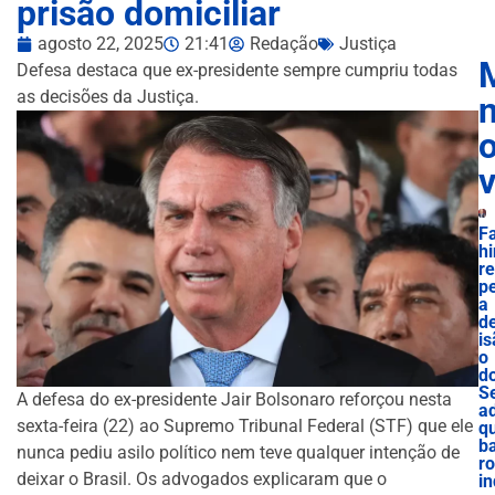
prisão domiciliar
agosto 22, 2025
21:41
Redação
Justiça
Defesa destaca que ex-presidente sempre cumpriu todas
as decisões da Justiça.
n
F
hi
r
pe
a
d
is
o
d
S
A defesa do ex-presidente Jair Bolsonaro reforçou nesta
a
sexta-feira (22) ao Supremo Tribunal Federal (STF) que ele
q
b
nunca pediu asilo político nem teve qualquer intenção de
r
deixar o Brasil. Os advogados explicaram que o
in