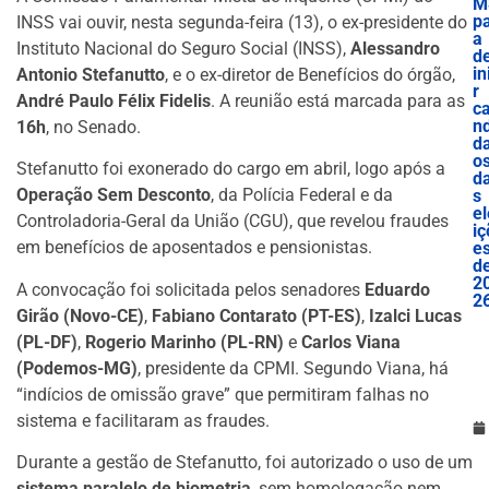
M
p
INSS vai ouvir, nesta segunda-feira (13), o ex-presidente do
a
Instituto Nacional do Seguro Social (INSS),
Alessandro
d
in
Antonio Stefanutto
, e o ex-diretor de Benefícios do órgão,
r
André Paulo Félix Fidelis
. A reunião está marcada para as
c
nd
16h
, no Senado.
d
o
Stefanutto foi exonerado do cargo em abril, logo após a
d
Operação Sem Desconto
, da Polícia Federal e da
s
el
Controladoria-Geral da União (CGU), que revelou fraudes
iç
em benefícios de aposentados e pensionistas.
e
d
2
A convocação foi solicitada pelos senadores
Eduardo
2
Girão (Novo-CE)
,
Fabiano Contarato (PT-ES)
,
Izalci Lucas
(PL-DF)
,
Rogerio Marinho (PL-RN)
e
Carlos Viana
(Podemos-MG)
, presidente da CPMI. Segundo Viana, há
“indícios de omissão grave” que permitiram falhas no
sistema e facilitaram as fraudes.
Durante a gestão de Stefanutto, foi autorizado o uso de um
sistema paralelo de biometria
, sem homologação nem