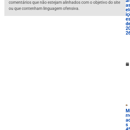
ar
comentários que não estejam alinhados com o objetivo do site
a
ou que contenham linguagem ofensiva.
el
iç
e
d
2
2
M
rr
a
s
4