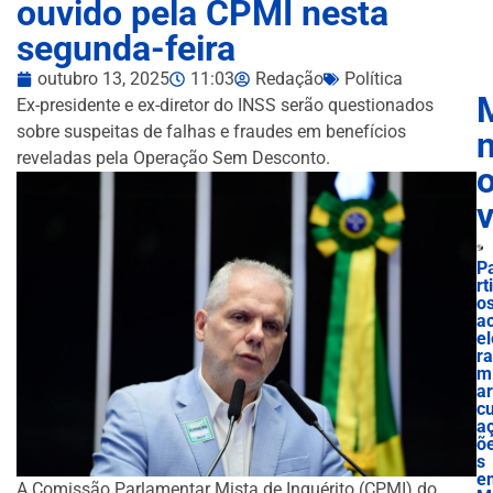
ouvido pela CPMI nesta
segunda-feira
outubro 13, 2025
11:03
Redação
Política
Ex-presidente e ex-diretor do INSS serão questionados
sobre suspeitas de falhas e fraudes em benefícios
n
reveladas pela Operação Sem Desconto.
P
rt
o
a
el
ra
m
ar
cu
a
õ
s
e
A Comissão Parlamentar Mista de Inquérito (CPMI) do