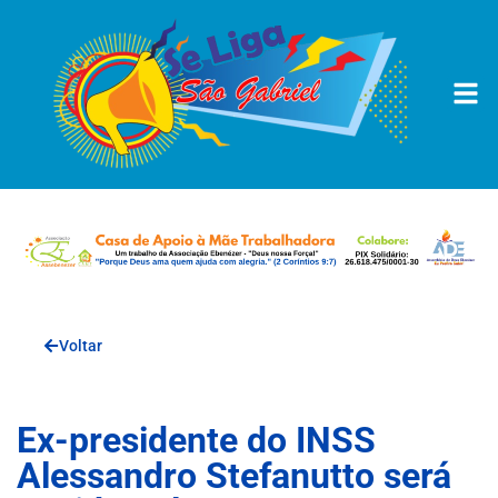
Voltar
Ex-presidente do INSS
Alessandro Stefanutto será