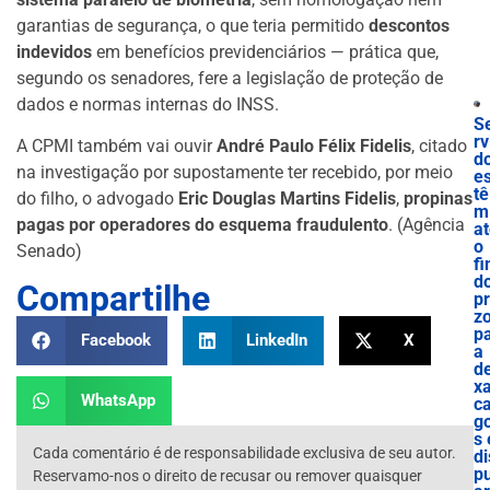
garantias de segurança, o que teria permitido
descontos
indevidos
em benefícios previdenciários — prática que,
segundo os senadores, fere a legislação de proteção de
dados e normas internas do INSS.
S
rv
A CPMI também vai ouvir
André Paulo Félix Fidelis
, citado
d
na investigação por supostamente ter recebido, por meio
e
tê
do filho, o advogado
Eric Douglas Martins Fidelis
,
propinas
m
pagas por operadores do esquema fraudulento
. (Agência
a
o
Senado)
f
d
Compartilhe
p
z
p
Facebook
LinkedIn
X
a
de
x
WhatsApp
c
g
s 
Cada comentário é de responsabilidade exclusiva de seu autor.
di
p
Reservamo-nos o direito de recusar ou remover quaisquer