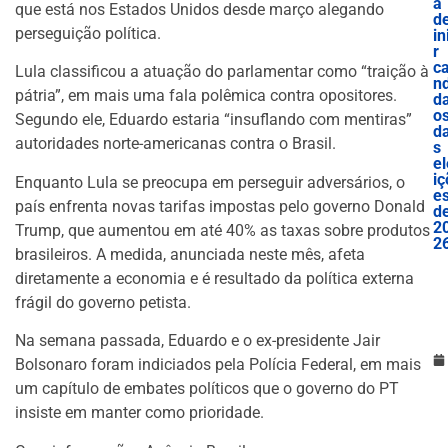
a
que está nos Estados Unidos desde março alegando
d
perseguição política.
in
r
c
Lula classificou a atuação do parlamentar como “traição à
nd
pátria”, em mais uma fala polêmica contra opositores.
d
o
Segundo ele, Eduardo estaria “insuflando com mentiras”
d
autoridades norte-americanas contra o Brasil.
s
el
iç
Enquanto Lula se preocupa em perseguir adversários, o
e
país enfrenta novas tarifas impostas pelo governo Donald
d
2
Trump, que aumentou em até 40% as taxas sobre produtos
2
brasileiros. A medida, anunciada neste mês, afeta
diretamente a economia e é resultado da política externa
frágil do governo petista.
Na semana passada, Eduardo e o ex-presidente Jair
Bolsonaro foram indiciados pela Polícia Federal, em mais
um capítulo de embates políticos que o governo do PT
insiste em manter como prioridade.