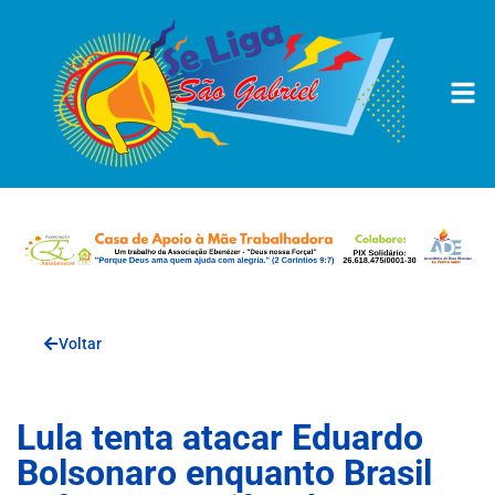
Voltar
Lula tenta atacar Eduardo
Bolsonaro enquanto Brasil