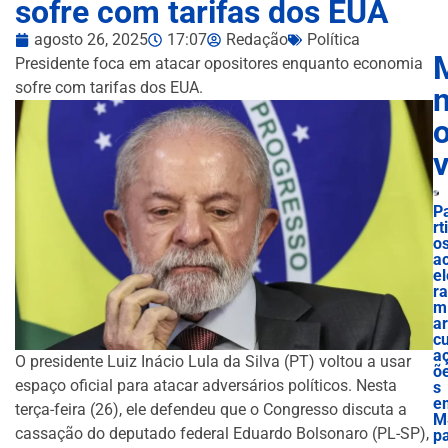
sofre com tarifas dos EUA
agosto 26, 2025
17:07
Redação
Política
Presidente foca em atacar opositores enquanto economia
sofre com tarifas dos EUA.
n
P
rt
o
a
el
ra
m
ar
cu
a
O presidente Luiz Inácio Lula da Silva (PT) voltou a usar
õ
espaço oficial para atacar adversários políticos. Nesta
s
e
terça-feira (26), ele defendeu que o Congresso discuta a
M
cassação do deputado federal Eduardo Bolsonaro (PL-SP),
p