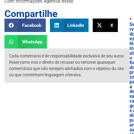
Com informações Agência Brasil
Compartilhe
S
Facebook
LinkedIn
X
rv
d
e
WhatsApp
tê
m
a
Cada comentário é de responsabilidade exclusiva de seu autor.
o
Reservamo-nos o direito de recusar ou remover quaisquer
f
d
comentários que não estejam alinhados com o objetivo do site
p
ou que contenham linguagem ofensiva.
z
p
a
de
x
c
g
s 
di
p
ar
a