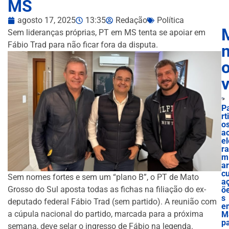
MS
agosto 17, 2025
13:35
Redação
Política
Sem lideranças próprias, PT em MS tenta se apoiar em
Fábio Trad para não ficar fora da disputa.
n
P
rt
o
a
el
ra
m
ar
cu
Sem nomes fortes e sem um “plano B”, o PT de Mato
a
Grosso do Sul aposta todas as fichas na filiação do ex-
õ
s
deputado federal Fábio Trad (sem partido). A reunião com
e
a cúpula nacional do partido, marcada para a próxima
M
p
semana, deve selar o ingresso de Fábio na legenda.