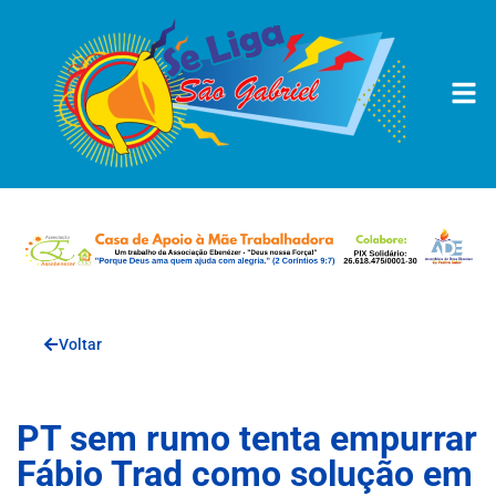
Voltar
PT sem rumo tenta empurrar
Fábio Trad como solução em