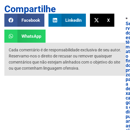
Compartilhe
Facebook
LinkedIn
X
S
rv
d
WhatsApp
e
tê
m
Cada comentário é de responsabilidade exclusiva de seu autor.
a
o
Reservamo-nos o direito de recusar ou remover quaisquer
f
comentários que não estejam alinhados com o objetivo do site
d
ou que contenham linguagem ofensiva.
p
z
p
a
de
x
c
g
s 
di
p
ar
a