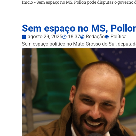
Início
»
Sem espaço no MS, Pollon pode disputar o governo 
Sem espaço no MS, Pollon
agosto 29, 2025
18:37
Redação
Política
Sem espaço político no Mato Grosso do Sul, deputad