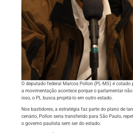
O deputado federal Marcos Pollon (PL-MS) é cotado 
a movimentação acontece porque o parlamentar não c
isso, o PL busca projetá-lo em outro estado.
Nos bastidores, a estratégia faz parte do plano de la
cenário, Pollon seria transferido para São Paulo, rep
o governo paulista sem ser do estado.